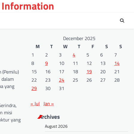
 Information
December 2025
M
T
W
T
F
S
S
1
2
3
4
5
6
7
8
9
10
11
12
13
14
15
16
17
18
19
20
21
 (Pemilu)
i dalam
22
23
24
25
26
27
28
ma yang
29
30
31
« Jul
Jan »
Gerindra,
n misi
Archives
uktur yang
August 2026