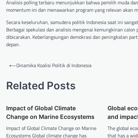
Analisis polling terbaru menunjukkan bahwa pemilih muda da
momentum ini dan menawarkan program yang relevan akan me
Secara keseluruhan, samudera politik Indonesia saat ini sanga
Berbagai spekulasi dan analisis mengenai kemungkinan calon p
dibicarakan. Keberlangsungan demokrasi dan peningkatan partis
depan.
P
⟵
Dinamika Koalisi Politik di Indonesia
o
s
Related Posts
t
n
Impact of Global Climate
Global eco
a
Change on Marine Ecosystems
and impac
v
Impact of Global Climate Change on Marine
The global eco
i
Ecosystems Global climate change has
that has a wid