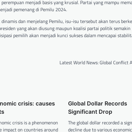
n perempuan menjadi basis yang krusial. Partai yang mampu mem
njadi pemenang di Pemilu 2024.
t dinamis dan menjelang Pemilu, isu-isu tersebut akan terus ber
residen yang akan diusung maupun koalisi partai politik semakin
ipasi pemilih akan menjadi kunci sukses dalam mencapai stabilita
Latest World News: Global Conflict 
nomic crisis: causes
Global Dollar Records
ts
Significant Drop
nomic crisis is a phenomenon
The global dollar recorded a sign
e impact on countries around
decline due to various economi