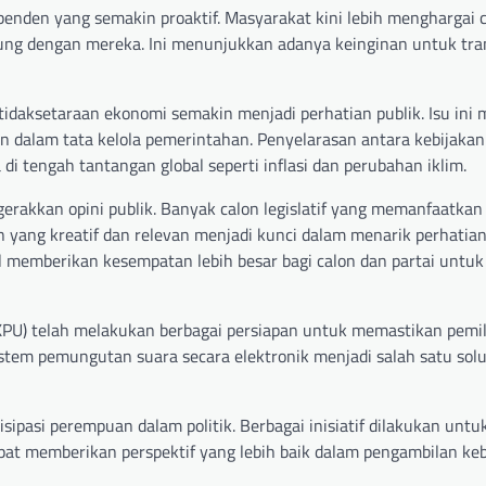
enden yang semakin proaktif. Masyarakat kini lebih menghargai 
sung dengan mereka. Ini menunjukkan adanya keinginan untuk tra
ketidaksetaraan ekonomi semakin menjadi perhatian publik. Isu ini
 dalam tata kelola pemerintahan. Penyelarasan antara kebijaka
i tengah tantangan global seperti inflasi dan perubahan iklim.
gerakkan opini publik. Banyak calon legislatif yang memanfaatkan
en yang kreatif dan relevan menjadi kunci dalam menarik perhatia
 memberikan kesempatan lebih besar bagi calon dan partai untuk
(KPU) telah melakukan berbagai persiapan untuk memastikan pemi
stem pemungutan suara secara elektronik menjadi salah satu sol
ipasi perempuan dalam politik. Berbagai inisiatif dilakukan untu
pat memberikan perspektif yang lebih baik dalam pengambilan keb