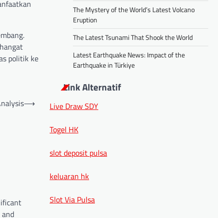
anfaatkan
The Mystery of the World’s Latest Volcano
Eruption
kembang.
The Latest Tsunami That Shook the World
 hangat
Latest Earthquake News: Impact of the
s politik ke
Earthquake in Türkiye
Link Alternatif
Analysis
⟶
Live Draw SDY
Togel HK
slot deposit pulsa
keluaran hk
Slot Via Pulsa
ificant
c and