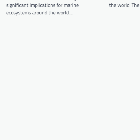
g
significant implications for marine
the world. Th
a
ecosystems around the world.…
t
i
o
n